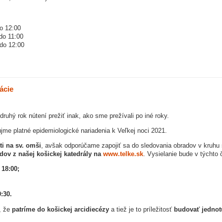
o 12:00
do 11:00
do 12:00
ácie
uhý rok nútení prežiť inak, ako sme prežívali po iné roky.
jme platné epidemiologické nariadenia k Veľkej noci 2021.
ti na sv. omši
, avšak odporúčame zapojiť sa do sledovania obradov v kruhu 
dov z našej košickej katedrály na
www.telke.sk
. Vysielanie bude v týchto
a 18:00;
:30.
i, že
patríme do košickej arcidiecézy
a tiež je to príležitosť
budovať jednot