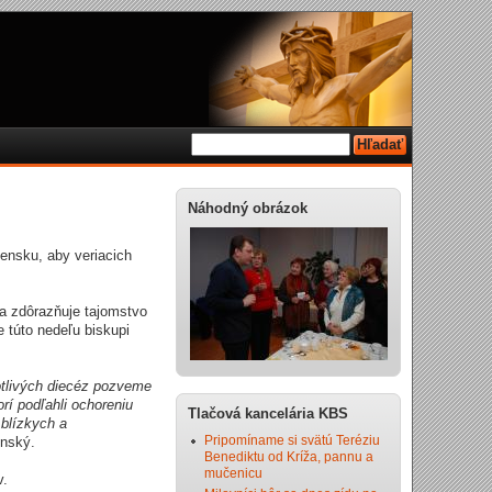
Náhodný obrázok
vensku, aby veriacich
 a zdôrazňuje tajomstvo
 túto nedeľu biskupi
otlivých diecéz pozveme
rí podľahli ochoreniu
Tlačová kancelária KBS
 blízkych a
Pripomíname si svätú Teréziu
enský.
Benediktu od Kríža, pannu a
mučenicu
v.