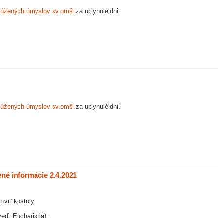
lúžených úmyslov sv.omši
za uplynulé dni.
lúžených úmyslov sv.omši
za uplynulé dni.
ené informácie 2.4.2021
íviť kostoly.
eď, Eucharistia):