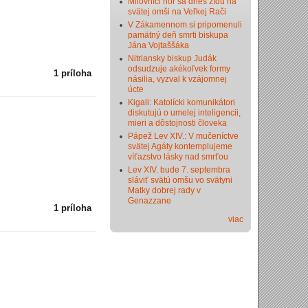
Milovníci hôr sa dnes zídu na
svätej omši na Veľkej Rači
V Zákamennom si pripomenuli
pamätný deň smrti biskupa
Jána Vojtaššáka
Nitriansky biskup Judák
odsudzuje akékoľvek formy
1 príloha
násilia, vyzval k vzájomnej
úcte
Kigali: Katolícki komunikátori
diskutujú o umelej inteligencii,
mieri a dôstojnosti človeka
Pápež Lev XIV.: V mučeníctve
svätej Agáty kontemplujeme
víťazstvo lásky nad smrťou
Lev XIV. bude 7. septembra
sláviť svätú omšu vo svätyni
Matky dobrej rady v
Genazzane
1 príloha
viac