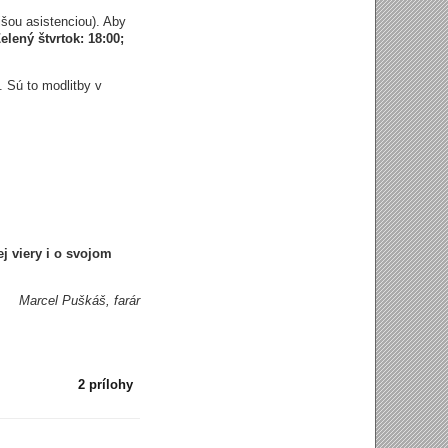
šou asistenciou). Aby
elený štvrtok: 18:00;
. Sú to modlitby v
j viery i o svojom
Marcel Puškáš, farár
2 prílohy