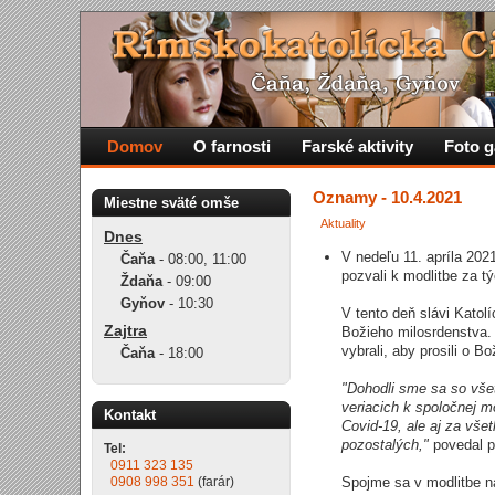
Domov
O farnosti
Farské aktivity
Foto g
Oznamy - 10.4.2021
Miestne sväté omše
Aktuality
Dnes
V nedeľu 11. apríla 202
Čaňa
-
08:00
,
11:00
pozvali k modlitbe za t
Ždaňa
-
09:00
Gyňov
-
10:30
V tento deň slávi Katol
Zajtra
Božieho milosrdenstva. 
vybrali, aby prosili o 
Čaňa
-
18:00
"Dohodli sme sa so vše
veriacich k spoločnej m
Kontakt
Covid-19, ale aj za vše
pozostalých,"
povedal p
Tel:
0911 323 135
0908 998 351
(farár)
Spojme sa v modlitbe n