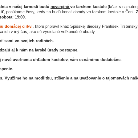
nia v našej farnosti budú
neverejné
vo farskom kostole
(kňaz s najnutnej
iť
, ponúkame časy, kedy sa budú konať obrady vo farskom kostole v Čani:
Z
sobota: 19:00.
iu domácej cirkvi
, ktorú pripravil kňaz Spišskej diecézy František Trstenský
a ich v iný čas, ako sú vysielané veľkonočné obrady.
ť sami vo svojich rodinách.
ádzajú aj k nám na farské úrady postupne.
j nové uvoľnenia ohľadom kostolov, vám oznámime dodatočne.
openie.
 Využime ho na modlitbu, stíšenie a na uvažovanie o tajomstvách naše