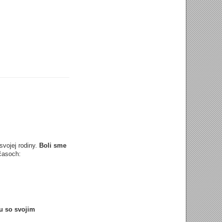
svojej rodiny.
Boli sme
 časoch:
u so svojim