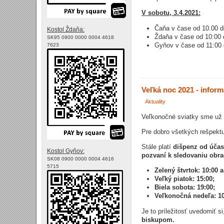
V sobotu, 3.4.2021:
Čaňa v čase od 10.00 d
Kostol Ždaňa:
Ždaňa v čase od 10:00 
SK95 0900 0000 0004 4618
Gyňov v čase od 11:00 
7623
Veľká noc 2021 - inform
Aktuality
Veľkonočné sviatky sme už dr
Pre dobro všetkých rešpektu
Stále platí
dišpenz od účas
Kostol Gyňov:
pozvaní k sledovaniu obra
SK08 0900 0000 0004 4616
5715
Zelený štvrtok: 10:00 
Veľký piatok: 15:00;
Biela sobota: 19:00;
Veľkonočná nedeľa: 10
Je to príležitosť uvedomiť s
biskupom.