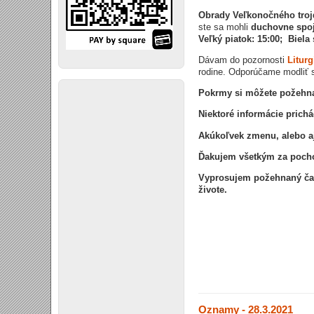
Obrady Veľkonočného trojd
ste sa mohli
duchovne spoj
Veľký piatok: 15:00; Biela 
Dávam do pozornosti
Liturg
rodine. Odporúčame modliť s
Pokrmy si môžete požehna
Niektoré informácie prich
Akúkoľvek zmenu, alebo a
Ďakujem všetkým za poch
Vyprosujem požehnaný čas.
živote.
Oznamy - 28.3.2021