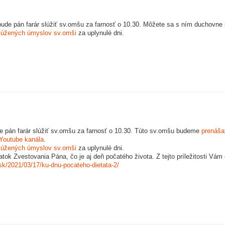
ude pán farár slúžiť sv.omšu za farnosť o 10.30. Môžete sa s ním duchovne 
lúžených úmyslov sv.omši
za uplynulé dni.
e pán farár slúžiť sv.omšu za farnosť o 10.30. Túto sv.omšu budeme
prenáša
Youtube kanála
.
lúžených úmyslov sv.omši
za uplynulé dni.
tok Zvestovania Pána, čo je aj deň počatého života. Z tejto príležitosti Vá
.sk/2021/03/17/ku-dnu-pocateho-dietata-2/