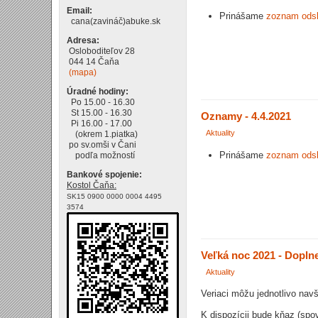
Email:
Prinášame
zoznam ods
cana(zavináč)abuke.sk
Adresa:
Osloboditeľov 28
044 14 Čaňa
(mapa)
Úradné hodiny:
Po 15.00 - 16.30
St 15.00 - 16.30
Oznamy - 4.4.2021
Pi 16.00 - 17.00
Aktuality
(okrem 1.piatka)
po sv.omši v Čani
Prinášame
zoznam ods
podľa možností
Bankové spojenie:
Kostol Čaňa:
SK15 0900 0000 0004 4495
3574
Veľká noc 2021 - Dopln
Aktuality
Veriaci môžu jednotlivo navšt
K dispozícii bude kňaz (spov