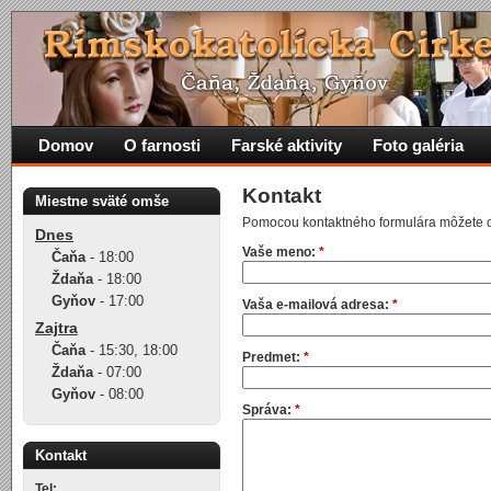
Domov
O farnosti
Farské aktivity
Foto galéria
Kontakt
Miestne sväté omše
Pomocou kontaktného formulára môžete od
Dnes
Vaše meno:
*
Čaňa
-
18:00
Ždaňa
-
18:00
Gyňov
-
17:00
Vaša e-mailová adresa:
*
Zajtra
Čaňa
-
15:30
,
18:00
Predmet:
*
Ždaňa
-
07:00
Gyňov
-
08:00
Správa:
*
Kontakt
Tel: