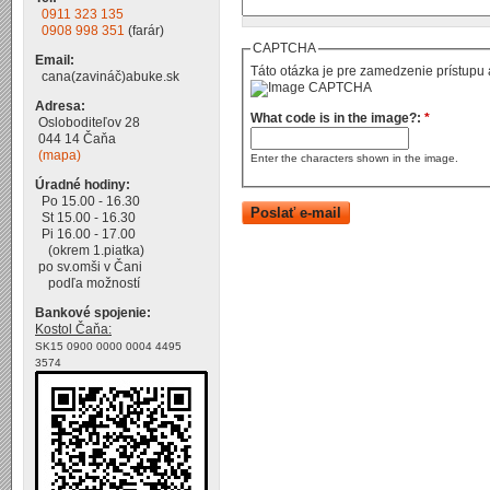
0911 323 135
0908 998 351
(farár)
CAPTCHA
Email:
Táto otázka je pre zamedzenie prístupu 
cana(zavináč)abuke.sk
Adresa:
What code is in the image?:
*
Osloboditeľov 28
044 14 Čaňa
(mapa)
Enter the characters shown in the image.
Úradné hodiny:
Po 15.00 - 16.30
St 15.00 - 16.30
Pi 16.00 - 17.00
(okrem 1.piatka)
po sv.omši v Čani
podľa možností
Bankové spojenie:
Kostol Čaňa:
SK15 0900 0000 0004 4495
3574