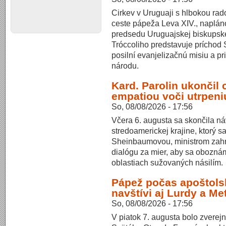
Cirkev v Uruguaji s hlbokou rad
ceste pápeža Leva XIV., naplán
predsedu Uruguajskej biskupske
Tróccoliho predstavuje príchod 
posilní evanjelizačnú misiu a 
národu.
Kard. Parolin ukončil 
empatiou voči utrpeni
So, 08/08/2026 - 17:56
Včera 6. augusta sa skončila náv
stredoamerickej krajine, ktorý s
Sheinbaumovou, ministrom zahr
dialógu za mier, aby sa obozná
oblastiach sužovaných násilím.
Pápež počas apoštols
navštívi aj Lurdy a Me
So, 08/08/2026 - 17:56
V piatok 7. augusta bolo zverej