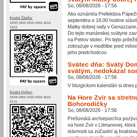
So, 08/08/2026 - 17:56
Ako oznámila Prefektúra Pápež
Kostol Ždaňa:
septembra o 18.00 hodine sláviť
SK95 0900 0000 0004 4618
Matky dobrej rady v Genazzane, 
7623
Do tejto mariánskej svätyne zav
na Petrov stolec. Pri tejto príle
zobrazuje v modlitbe pred mil
jeho predchodcov.
Svätec dňa: Svätý Do
svätým, nedokázal so
So, 08/08/2026 - 17:56
V liturgickom kalendári si dne
Kostol Gyňov:
Na Hore Zvir sa stretnú
SK08 0900 0000 0004 4616
5715
Bohorodičky
So, 08/08/2026 - 17:56
Prešovská archieparchia pozýva
na hore Zvir v Litmanovej, ktor
slávnosti sa zúčastní aj bratisl