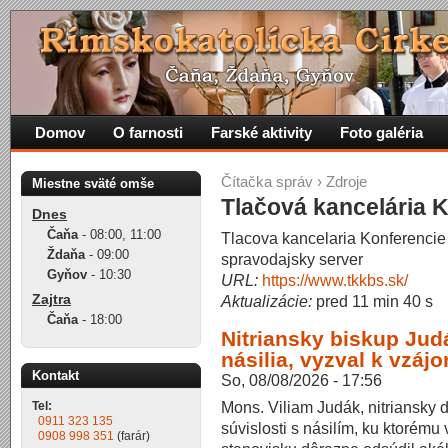
Domov
O farnosti
Farské aktivity
Foto galéria
Čítačka správ
›
Zdroje
Miestne sväté omše
Tlačová kancelária 
Dnes
Čaňa
-
08:00
,
11:00
Tlacova kancelaria Konferencie
Ždaňa
-
09:00
spravodajsky server
Gyňov
-
10:30
URL:
https://www.tkkbs.sk/
Zajtra
Aktualizácie:
pred 11 min 40 s
Čaňa
-
18:00
Nitriansky biskup Ju
násilia, vyzval k vzáj
Kontakt
So, 08/08/2026 - 17:56
Mons. Viliam Judák, nitriansky 
Tel:
0911 323 135
súvislosti s násilím, ku ktorému
0908 998 351
(farár)