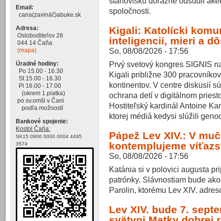
stanovisku dôrazne odsúdil akék
Email:
spoločnosti.
cana(zavináč)abuke.sk
Kigali: Katolícki komu
Adresa:
Osloboditeľov 28
inteligencii, mieri a d
044 14 Čaňa
So, 08/08/2026 - 17:56
(mapa)
Prvý svetový kongres SIGNIS na
Úradné hodiny:
Po 15.00 - 16.30
Kigali približne 300 pracovníkov
St 15.00 - 16.30
kontinentov. V centre diskusií s
Pi 16.00 - 17.00
(okrem 1.piatka)
ochrana detí v digitálnom priesto
po sv.omši v Čani
Hostiteľský kardinál Antoine K
podľa možností
ktorej médiá kedysi slúžili geno
Bankové spojenie:
Kostol Čaňa:
Pápež Lev XIV.: V muč
SK15 0900 0000 0004 4495
kontemplujeme víťazs
3574
So, 08/08/2026 - 17:56
Katánia si v polovici augusta pr
patrónky. Slávnostiam bude ako
Parolin, ktorému Lev XIV. adres
Lev XIV. bude 7. sept
svätyni Matky dobrej 