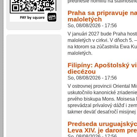
prednesie homíliu na slávnostnej 
Praha sa pripravuje n
maloletých
So, 08/08/2026 - 17:56
V januári 2027 bude Praha host
maloletých v cirkvi. V dňoch 5. –
na ktorom sa zúčastnila Ewa K
maloletých.
Filipíny: Apoštolský v
diecézou
So, 08/08/2026 - 17:56
V ostrovnej provincii Oriental M
uskutočnilo kanonické zriadeni
prvého biskupa Mons. Moisesa M
sprevádzal prívalový dážď i zem
takmer deväť desaťročí misijnej 
Predseda uruguajskýc
Leva XIV. je darom pre
So, 08/08/2026 - 17:56