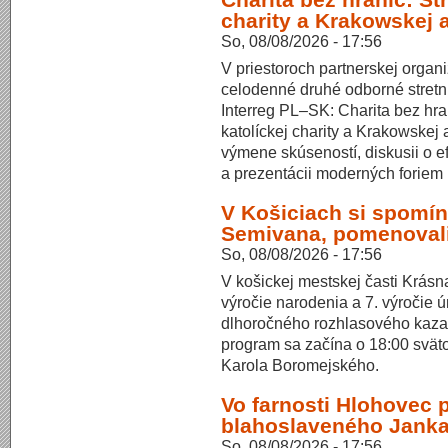
charity a Krakowskej a
So, 08/08/2026 - 17:56
V priestoroch partnerskej organ
celodenné druhé odborné stretnut
Interreg PL–SK: Charita bez hran
katolíckej charity a Krakowskej
výmene skúseností, diskusii o e
a prezentácii moderných foriem p
V Košiciach si spomín
Semivana, pomenoval
So, 08/08/2026 - 17:56
V košickej mestskej časti Krásna
výročie narodenia a 7. výročie 
dlhoročného rozhlasového kaza
program sa začína o 18:00 svät
Karola Boromejského.
Vo farnosti Hlohovec p
blahoslaveného Janka
So, 08/08/2026 - 17:56