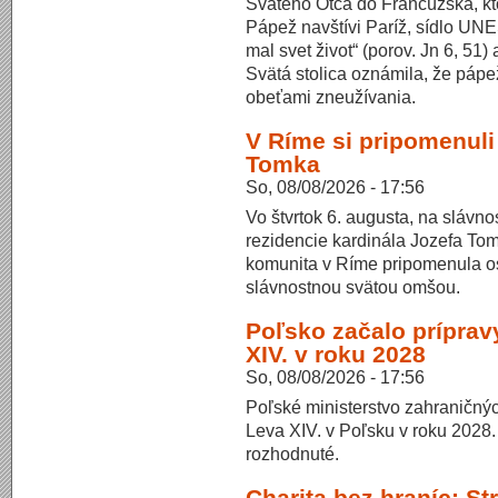
Svätého Otca do Francúzska, kto
Pápež navštívi Paríž, sídlo UNE
mal svet život“ (porov. Jn 6, 51)
Svätá stolica oznámila, že pápe
obeťami zneužívania.
V Ríme si pripomenuli
Tomka
So, 08/08/2026 - 17:56
Vo štvrtok 6. augusta, na slávn
rezidencie kardinála Jozefa Tom
komunita v Ríme pripomenula o
slávnostnou svätou omšou.
Poľsko začalo prípra
XIV. v roku 2028
So, 08/08/2026 - 17:56
Poľské ministerstvo zahraničný
Leva XIV. v Poľsku v roku 2028.
rozhodnuté.
Charita bez hraníc: St