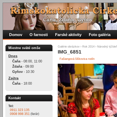
Domov
O farnosti
Farské aktivity
Foto galéria
Galérie obrázkov
›
Rok 2014
›
Národný týžde
Miestne sväté omše
IMG_6851
Dnes
Fašiangová šiškovica rodín
Čaňa
-
08:00
,
11:00
Ždaňa
-
09:00
Gyňov
-
10:30
Zajtra
Čaňa
-
18:00
Kontakt
Tel:
0911 323 135
0908 998 351
(farár)