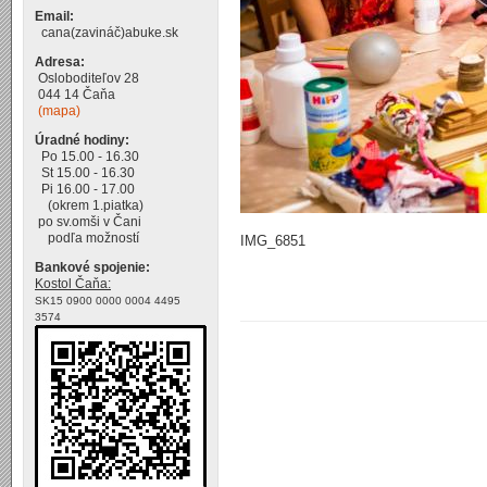
Email:
cana(zavináč)abuke.sk
Adresa:
Osloboditeľov 28
044 14 Čaňa
(mapa)
Úradné hodiny:
Po 15.00 - 16.30
St 15.00 - 16.30
Pi 16.00 - 17.00
(okrem 1.piatka)
po sv.omši v Čani
podľa možností
IMG_6851
Bankové spojenie:
Kostol Čaňa:
SK15 0900 0000 0004 4495
3574