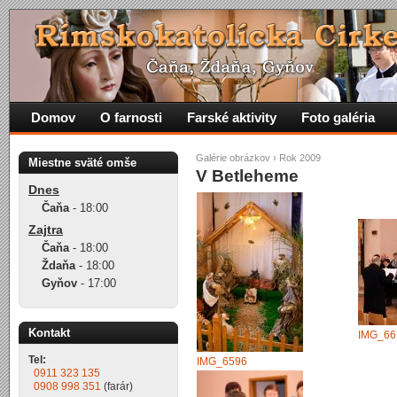
Domov
O farnosti
Farské aktivity
Foto galéria
Galérie obrázkov
›
Rok 2009
Miestne sväté omše
V Betleheme
Dnes
Čaňa
-
18:00
Zajtra
Čaňa
-
18:00
Ždaňa
-
18:00
Gyňov
-
17:00
Kontakt
IMG_66
Tel:
IMG_6596
0911 323 135
0908 998 351
(farár)