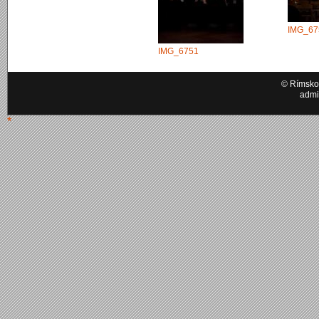
IMG_67
IMG_6751
© Rímskok
admi
*