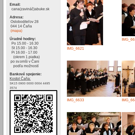
Email:
cana(zavináč)abuke.sk
Adresa:
Osloboditeľov 28
044 14 Čaňa
(mapa)
Úradné hodiny:
IMG_66
Po 15.00 - 16.30
St 15.00 - 16.30
IMG_6621
Pi 16.00 - 17.00
(okrem 1.piatka)
po sv.omši v Čani
podľa možností
Bankové spojenie:
Kostol Čaňa:
SK15 0900 0000 0004 4495
3574
IMG_6633
IMG_66