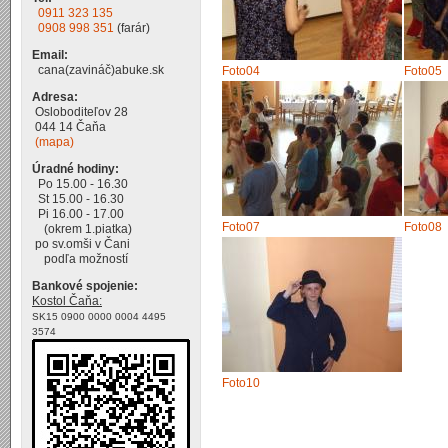
0911 323 135
0908 998 351
(farár)
Email:
cana(zavináč)abuke.sk
Foto04
Foto05
Adresa:
Osloboditeľov 28
044 14 Čaňa
(mapa)
Úradné hodiny:
Po 15.00 - 16.30
St 15.00 - 16.30
Pi 16.00 - 17.00
Foto07
Foto08
(okrem 1.piatka)
po sv.omši v Čani
podľa možností
Bankové spojenie:
Kostol Čaňa:
SK15 0900 0000 0004 4495
3574
Foto10