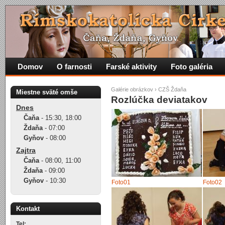
Domov
O farnosti
Farské aktivity
Foto galéria
Galérie obrázkov
›
CZŠ Ždaňa
Miestne sväté omše
Rozlúčka deviatakov
Dnes
Čaňa
-
15:30
,
18:00
Ždaňa
-
07:00
Gyňov
-
08:00
Zajtra
Čaňa
-
08:00
,
11:00
Ždaňa
-
09:00
Gyňov
-
10:30
Foto01
Foto02
Kontakt
Tel: