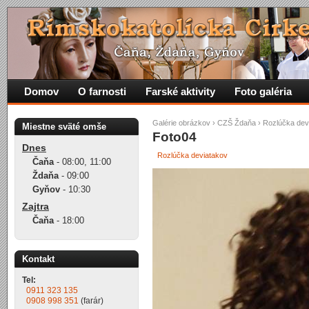
Domov
O farnosti
Farské aktivity
Foto galéria
Galérie obrázkov
›
CZŠ Ždaňa
›
Rozlúčka dev
Miestne sväté omše
Foto04
Dnes
Rozlúčka deviatakov
Čaňa
-
08:00
,
11:00
Ždaňa
-
09:00
Gyňov
-
10:30
Zajtra
Čaňa
-
18:00
Kontakt
Tel:
0911 323 135
0908 998 351
(farár)