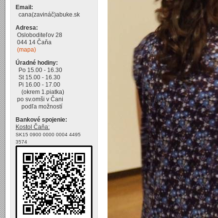
Email:
cana(zavináč)abuke.sk
Adresa:
Osloboditeľov 28
044 14 Čaňa
(mapa)
Úradné hodiny:
Po 15.00 - 16.30
St 15.00 - 16.30
Pi 16.00 - 17.00
(okrem 1.piatka)
po sv.omši v Čani
podľa možností
Bankové spojenie:
Kostol Čaňa:
SK15 0900 0000 0004 4495
3574